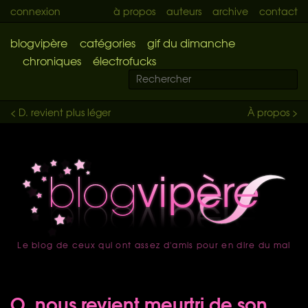
connexion
à propos
auteurs
archive
contact
blogvipère
catégories
gif du dimanche
chroniques
électrofucks
< D. revient plus léger
À propos >
Le blog de ceux qui ont assez d'amis pour en dire du mal
accueil
O. nous revient meurtri de son