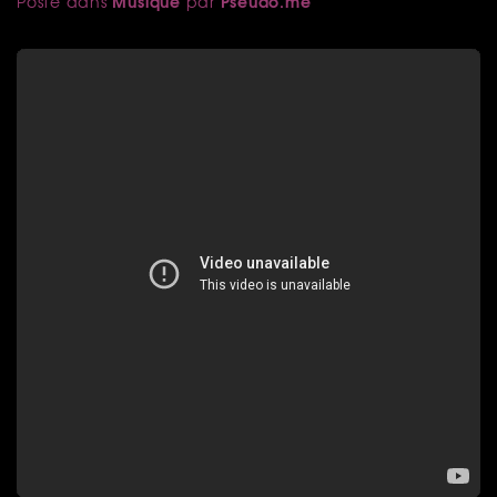
Musique
Pseudo.me
Posté dans
par