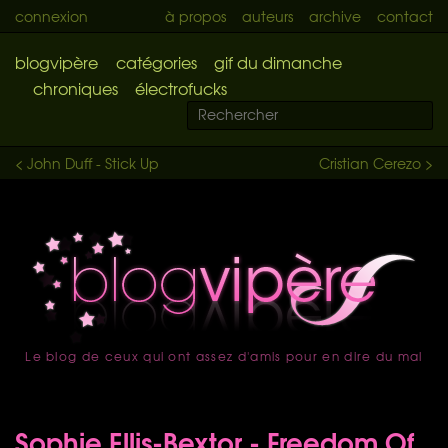
connexion
à propos
auteurs
archive
contact
blogvipère
catégories
gif du dimanche
chroniques
électrofucks
< John Duff - Stick Up
Cristian Cerezo >
Le blog de ceux qui ont assez d'amis pour en dire du mal
accueil
Sophie Ellis-Bextor - Freedom Of