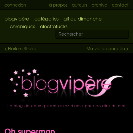
connexion
à propos
auteurs
archive
contact
blogvipère
catégories
gif du dimanche
chroniques
électrofucks
< Harlem Shake
Ma vie de poupée >
Le blog de ceux qui ont assez d'amis pour en dire du mal
accueil
Oh superman