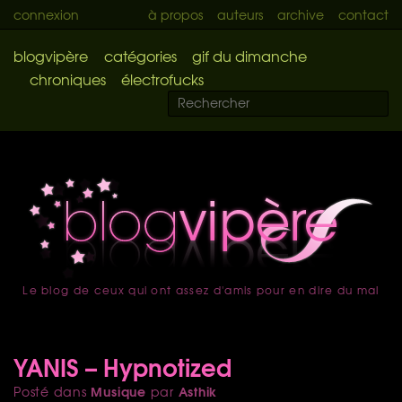
connexion
à propos
auteurs
archive
contact
blogvipère
catégories
gif du dimanche
chroniques
électrofucks
Le blog de ceux qui ont assez d'amis pour en dire du mal
accueil
YANIS – Hypnotized
Musique
Asthik
Posté dans
par