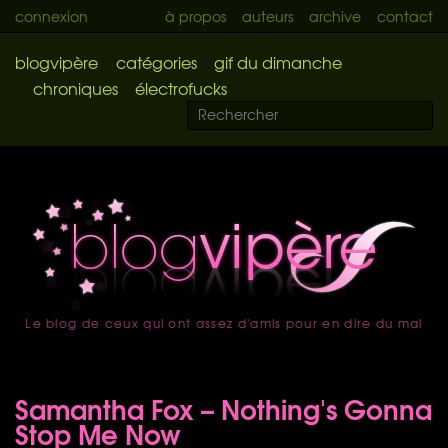
connexion
à propos
auteurs
archive
contact
blogvipère
catégories
gif du dimanche
chroniques
électrofucks
Le blog de ceux qui ont assez d'amis pour en dire du mal
accueil
Samantha Fox – Nothing's Gonna
Stop Me Now