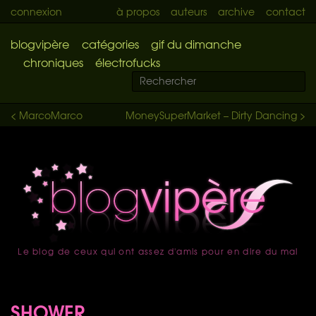
connexion
à propos
auteurs
archive
contact
blogvipère
catégories
gif du dimanche
chroniques
électrofucks
< MarcoMarco
MoneySuperMarket – Dirty Dancing >
Le blog de ceux qui ont assez d'amis pour en dire du mal
accueil
SHOWER