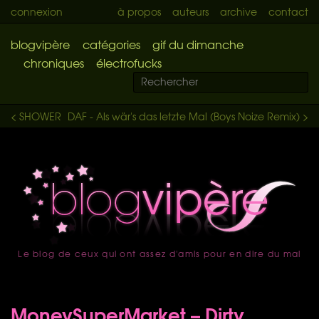
connexion
à propos
auteurs
archive
contact
blogvipère
catégories
gif du dimanche
chroniques
électrofucks
< SHOWER
DAF - Als wär's das letzte Mal (Boys Noize Remix) >
Le blog de ceux qui ont assez d'amis pour en dire du mal
accueil
MoneySuperMarket – Dirty