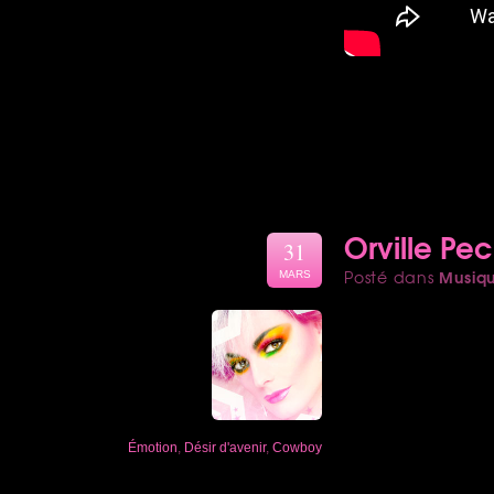
Orville Pe
31
Musiq
Posté dans
MARS
Émotion
,
Désir d'avenir
,
Cowboy