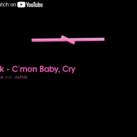
ck - C'mon Baby, Cry
ue
Asthik
par