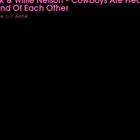
ond Of Each Other
ue
Asthik
par