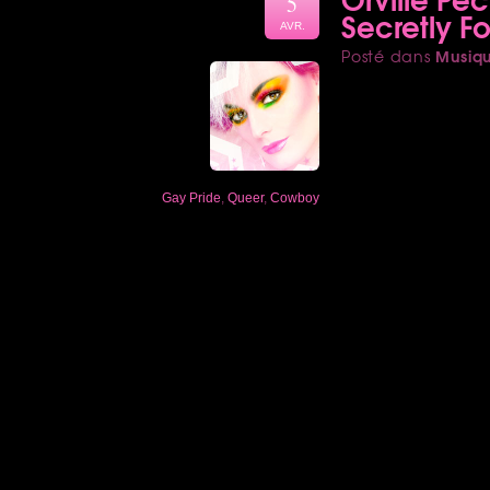
5
Secretly F
AVR.
Musiq
Posté dans
Gay Pride
,
Queer
,
Cowboy