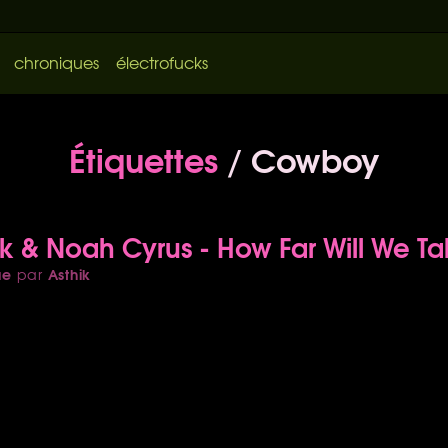
chroniques
électrofucks
Étiquettes
/ Cowboy
ck & Noah Cyrus - How Far Will We Ta
ue
Asthik
par