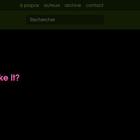
à propos
auteurs
archive
contact
ke It?