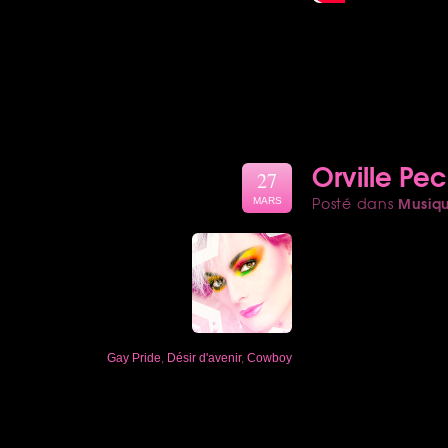
Orville Pe
27
Musiq
Posté dans
MARS
Gay Pride
,
Désir d'avenir
,
Cowboy