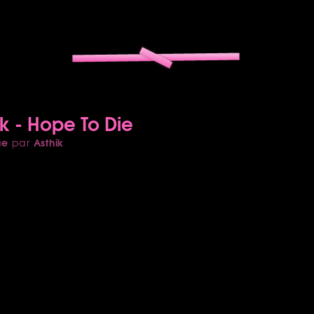
ck - Hope To Die
ue
Asthik
par