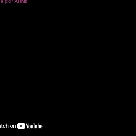
ue
Asthik
par