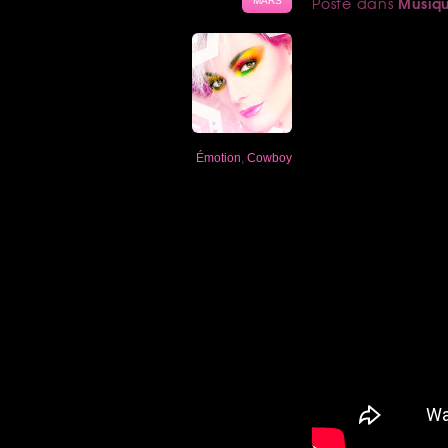
Musiq
Posté dans
MARS
Émotion
,
Cowboy