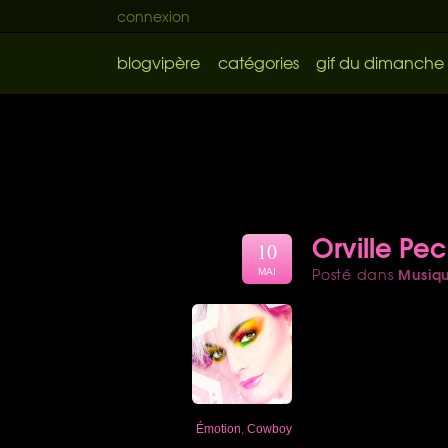
connexion
blogvipère
catégories
gif du dimanche
Orville Pe
10
Musiq
Posté dans
MAI
Émotion
,
Cowboy