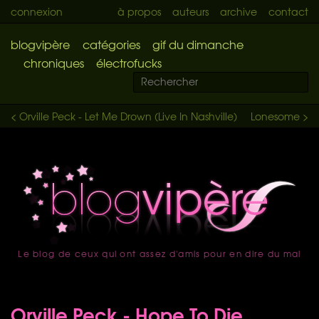
connexion
à propos
auteurs
archive
contact
blogvipère
catégories
gif du dimanche
chroniques
électrofucks
< Orville Peck - Let Me Drown (Live In Nashville)
Lonesome >
Le blog de ceux qui ont assez d'amis pour en dire du mal
accueil
Orville Peck - Hope To Die