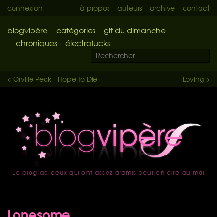
connexion
à propos
auteurs
archive
contact
blogvipère
catégories
gif du dimanche
chroniques
électrofucks
< Orville Peck - Hope To Die
Loving >
Le blog de ceux qui ont assez d'amis pour en dire du mal
accueil
Lonesome