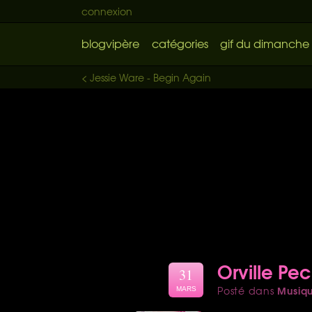
connexion
blogvipère
catégories
gif du dimanche
< Jessie Ware - Begin Again
Orville Pe
31
Musiq
Posté dans
MARS