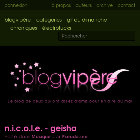
connexion
à propos
auteurs
archive
contact
blogvipère
catégories
gif du dimanche
chroniques
électrofucks
Le blog de ceux qui ont assez d'amis pour en dire du mal
accueil
n.i.c.o.l.e. - geisha
Musique
Pseudo.me
Posté dans
par