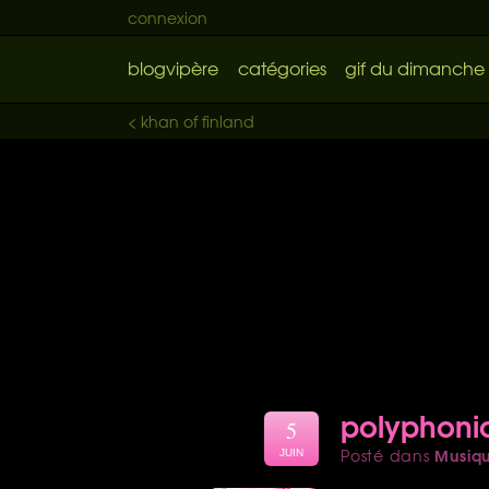
connexion
blogvipère
catégories
gif du dimanche
< khan of finland
polyphonic
5
Musiq
Posté dans
JUIN