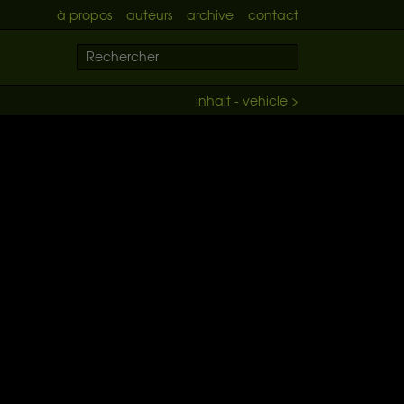
à propos
auteurs
archive
contact
inhalt - vehicle >