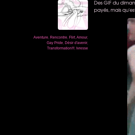
Des
GIF
du dimanch
payés, mais qu'est
Aventure
,
Rencontre
,
Flirt
,
Amour
,
Gay Pride
,
Désir d'avenir
,
Transformation!!!
,
Ivresse