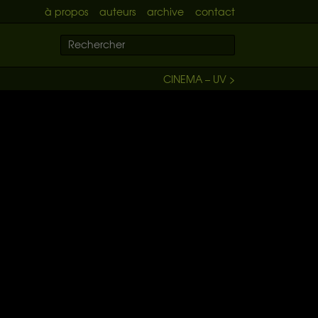
à propos
auteurs
archive
contact
CINEMA – UV >