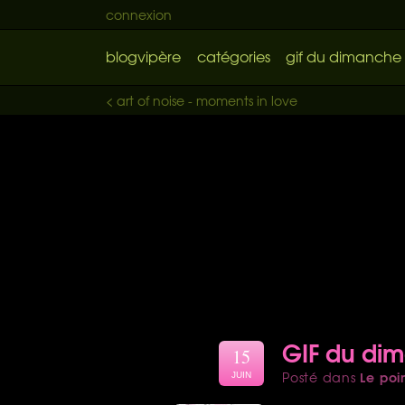
connexion
blogvipère
catégories
gif du dimanche
< art of noise - moments in love
GIF du di
15
Le poi
Posté dans
JUIN