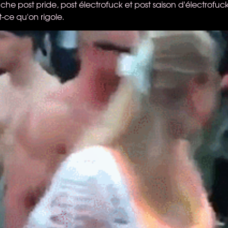
e post pride, post électrofuck et post saison d'électrofuc
-ce qu'on rigole.