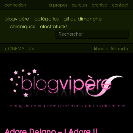
connexion
à propos
auteurs
archive
contact
blogvipère
catégories
gif du dimanche
chroniques
électrofucks
< CINEMA – UV
khan of finland >
Le blog de ceux qui ont assez d'amis pour en dire du mal
accueil
Adore Delano – I Adore U