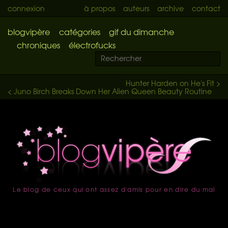
connexion
à propos
auteurs
archive
contact
blogvipère
catégories
gif du dimanche
chroniques
électrofucks
Hunter Harden on He's Fit >
< Juno Birch Breaks Down Her Alien Queen Beauty Routine
Le blog de ceux qui ont assez d'amis pour en dire du mal
accueil