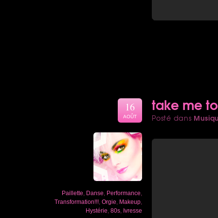
take me to
16
Musiq
Posté dans
AOÛT
Paillette
,
Danse
,
Performance
,
Transformation!!!
,
Orgie
,
Makeup
,
Hystérie
,
80s
,
Ivresse