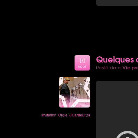
Quelques c
10
Vie pr
Posté dans
AOÛT
Invitation
,
Orgie
,
(H)ardeur(s)