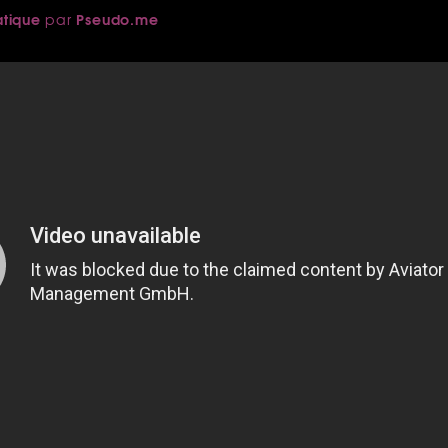
atique
Pseudo.me
par