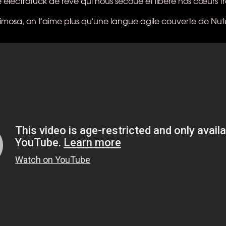
e électrofuck de rêve qui nous secoue et libère nos cœurs tr
osa, on t'aime plus qu'une langue agile couverte de Nute