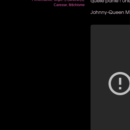
quelle partie ! Un
Caresse
,
fétichisme
Johnny-Queen Mim