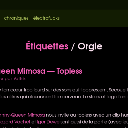
chroniques
électrofucks
Étiquettes
/ Orgie
een Mimosa — Topless
ue
Asthik
par
e ton cœur trop lourd sur des sons qui t'oppressent, Secoue
es rétros qui cloisonnent ton cerveau. Le stress et l'ego fond
hnny-Queen Mimosa
nous invite au topless avec un clip hum
lazard Vachet
et
Igor Dewe
sont aussi de la partie (avec leu