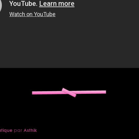
atique
Asthik
par