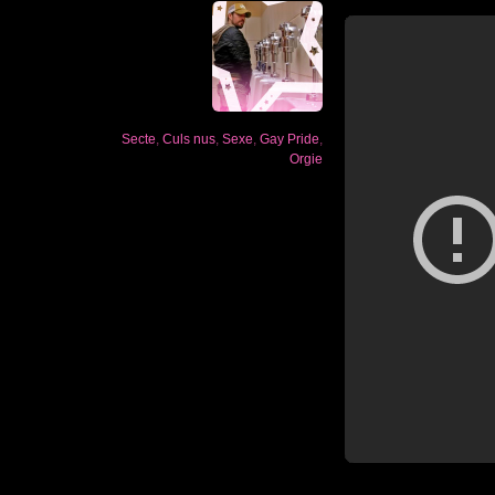
Secte
,
Culs nus
,
Sexe
,
Gay Pride
,
Orgie