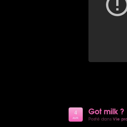
Got milk ?
4
Vie pr
Posté dans
AVR.