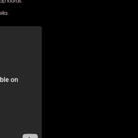
op lourds.
lla.