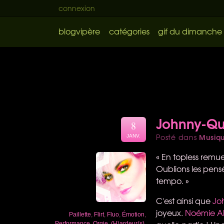
connexion
blogvipère
catégories
gif du dimanche
Johnny-Qu
8
Musiq
Posté dans
JANV.
« En topless remu
Oublions les pensé
tempo. »
C'est ainsi que
Jo
joyeux.
Noémie A
Paillette
,
Flirt
,
Fluo
,
Émotion
,
Performance
,
Orgie
,
(H)ardeur(s)
,