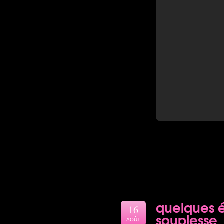
quelques é
16
souplesse
AOÛT