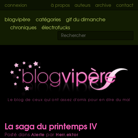
connexion
à propos
auteurs
archive
contact
blogvipère
catégories
gif du dimanche
chroniques
électrofucks
Le blog de ceux qui ont assez d'amis pour en dire du mal
accueil
La saga du printemps IV
Alerte
Herr.ektor
Posté dans
par