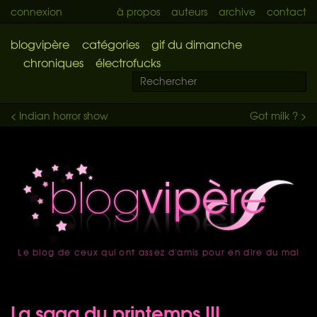
connexion
à propos
auteurs
archive
contact
blogvipère
catégories
gif du dimanche
chroniques
électrofucks
< Indian horror show
Got milk ? >
Le blog de ceux qui ont assez d'amis pour en dire du mal
accueil
La saga du printemps III