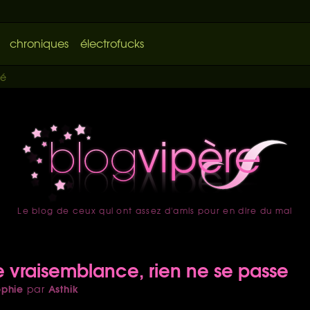
chroniques
électrofucks
ué
Le blog de ceux qui ont assez d'amis pour en dire du mal
accueil
e vraisemblance, rien ne se passe
ophie
Asthik
par