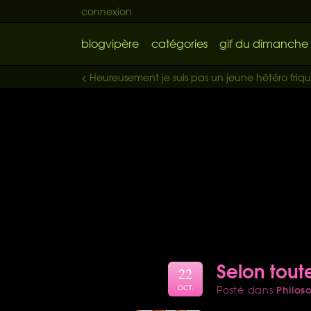
connexion
blogvipère
catégories
gif du dimanche
< Heureusement je suis pas un jeune hétéro friq
Selon tout
22
Philos
Posté dans
OCT.