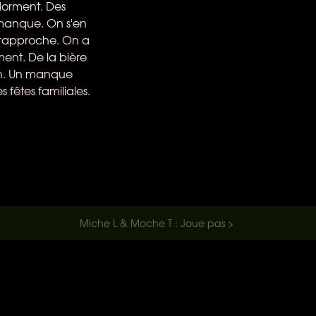
ndorment. Des
e manque. On s'en
e rapproche. On a
ment. De la bière
tin. Un manque
 fêtes familiales.
Miche L & Moche T : Joue pas >