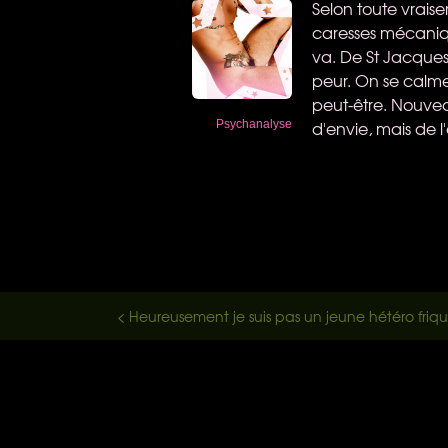
Selon toute vraise
caresses mécanique
va. De St Jacques
peur. On se calme
peut-être. Nouvea
d'envie, mais de l
Psychanalyse
< Heureusement je suis pas un jeune hétéro friq