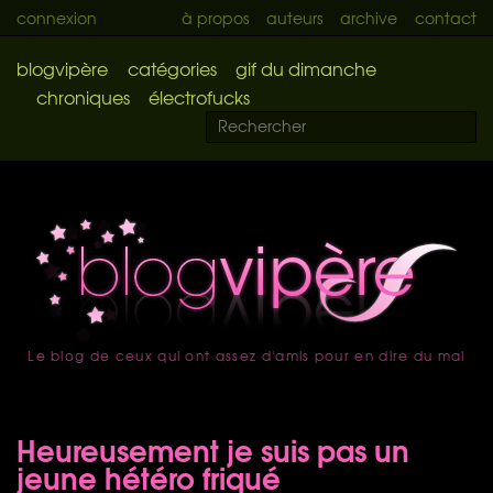
connexion
à propos
auteurs
archive
contact
blogvipère
catégories
gif du dimanche
chroniques
électrofucks
Le blog de ceux qui ont assez d'amis pour en dire du mal
accueil
Heureusement je suis pas un
jeune hétéro friqué