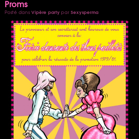
Proms
Vipère party
Sexysperma
Posté dans
par