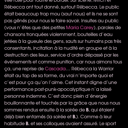
Rébecca ont tout donné, surtout Rébecca. Le public
était beaucoup trop mou (sauf nous) et ils ne se sont
pas gênés pour nous le faire savoir. Insultes au public
(vous n’êtes que des petites
Maria Carey
), paroles de
chansons tronquées violemment, bouteilles d’eau
jetées à la gueule des gens, sauts sur humains pas très
consentants, incitation à la nudité en groupe et à la
destruction des lieux, service d’ordre dépassé par les
événements et comme punition, car nous aimons tous
ça, une reprise de
Cascada
… Rébecca la Warrior
était au top de sa forme, du vrai n’importe quoi et
c’est pour ça qu’on l’aime. Cet instant digne d’une
performance post-punk-apocalyptique n’a laissé
personne indemne. C’est donc plein d’énergie
bouillonnante et touchés par la grâce que nous nous
B.
sommes rendus ensuite à la soirée de
qui étaient
B.
déjà bien entamés (la soirée et
). Comme à leur
B.
habitude
et ses colloques avaient assuré. Le sport