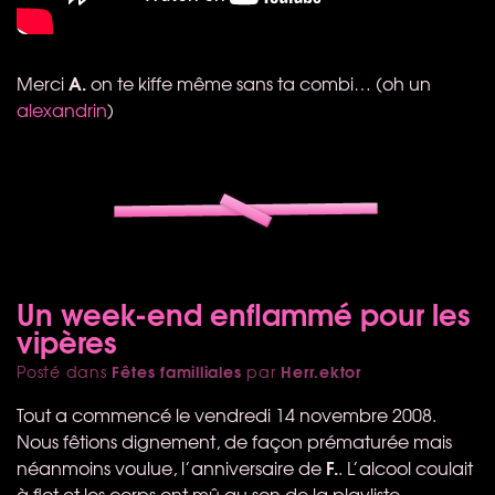
A.
Merci
on te kiffe même sans ta combi… (oh un
alexandrin
)
Un week-end enflammé pour les
vipères
Fêtes familliales
Herr.ektor
Posté dans
par
Tout a commencé le vendredi 14 novembre 2008.
Nous fêtions dignement, de façon prématurée mais
F.
néanmoins voulue, l’anniversaire de
. L’alcool coulait
à flot et les corps ont mû au son de la playliste