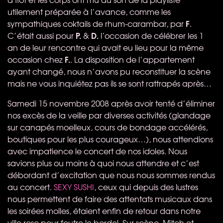
utilement préparée à l’avance, comme les
F
sympathiques coktails de rhum-carambar, par
.
P.
D.
C’était aussi pour
&
l’occasion de célébrer les 1
an de leur rencontre qui avait eu lieu pour la même
F.
occasion chez
. La disposition de l’appartement
ayant changé, nous n’avons pu reconstituer la scène
mais ne vous inquiétez pas ils se sont rattrapés après…
Samedi 15 novembre 2008 après avoir tenté d’éliminer
nos excès de la veille par diverses activités (glandage
sur canapés moelleux, cours de bondage accélérés,
boutiques pour les plus courageux…), nous attendions
avec impatience le concert de nos idoles. Nous
savions plus ou moins à quoi nous attendre et c’est
débordant d’excitation que nous nous sommes rendus
au concert.
SEXY
SUSHI
, ceux qui depuis des lustres
nous permettent de faire des attentats musicaux dans
les soirées molles, étaient enfin de retour dans notre
ville rose pour foutre le bordel. Sur scène, Mitch et