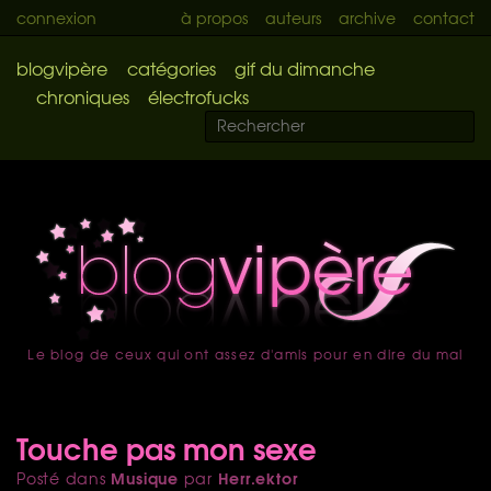
connexion
à propos
auteurs
archive
contact
blogvipère
catégories
gif du dimanche
chroniques
électrofucks
Le blog de ceux qui ont assez d'amis pour en dire du mal
accueil
Touche pas mon sexe
Musique
Herr.ektor
Posté dans
par