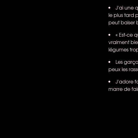
J'ai une q
le plus tard 
peut baiser 
« Est-ce q
vraiment bi
légumes trop
Les garço
peux les rass
J'adore f
marre de fai