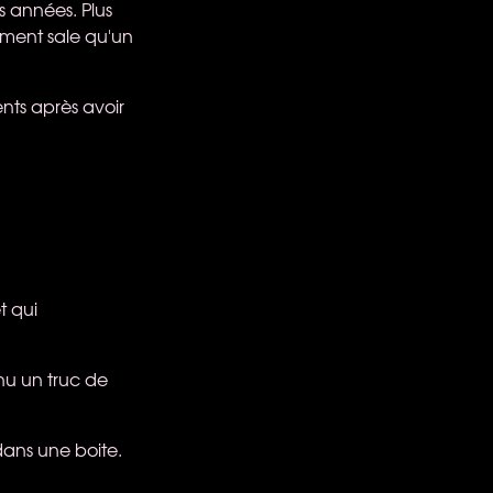
 années. Plus
ement sale qu'un
nts après avoir
t qui
nu un truc de
 dans une boite.