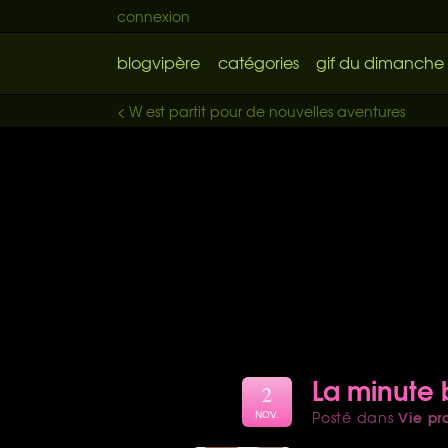
connexion
blogvipère
catégories
gif du dimanche
< W est partit pour de nouvelles aventures
La minute
2
Vie pr
Posté dans
NOV.