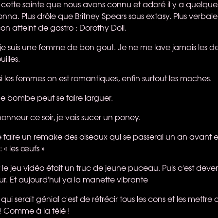
ette sainte que nous avons connu et adoré il y a quelques
a. Plus drôle que Britney Spears sous extasy. Plus verbal
on atteint de gastro : Dorothy Doll.
 je suis une femme de bon gout. Je ne me lave jamais les de
illes.
i les femmes on est romantiques, enfin surtout les moches.
 bombe peut se faire larguer.
honneur ce soir, je vais sucer un poney.
é faire un remake des oiseaux qui se passerai un an avant e
: « les œufs »
le jeu vidéo était un truc de jeune puceau. Puis c'est deve
ur. Et aujourd'hui ya la manette vibrante
 qui serait génial c'est de rétrécir tous les cons et les mettre
 ! Comme à la télé !