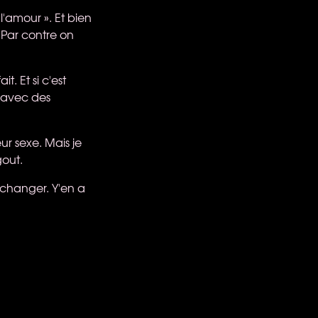
l'amour ». Et bien
. Par contre on
t. Et si c'est
 avec des
r sexe. Mais je
gout.
 changer. Y'en a