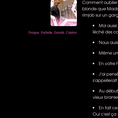
Comment oublier c
blonde que Madonn
rimjob sur un garç
Moi aussi
léché des cou
Drogue
,
Paillette
,
Gravité
,
Citation
Nous auss
Même une
En votre 
J'ai pens
s'appellerait 
Au début 
vieux branle
En fait ce
Oui c'est ça