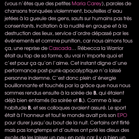
(vous n’êtes que des petites
Maria Carey
), paroles de
chansons tronquées violemment, bouteilles d’eau
jetées à la gueule des gens, sauts sur humains pas très
consentants, incitation à la nudité en groupe et à la
destruction des lieux, service d’ordre dépassé par les
événements et comme punition, car nous aimons tous
ça, une reprise de
Cascada
… Rébecca la Warrior
était au top de sa forme, du vrai n’importe quoi et
c’est pour ça qu’on l’aime. Cet instant digne d’une
performance post-punk-apocalyptique n’a laissé
personne indemne. C’est donc plein d’énergie
bouillonnante et touchés par la grâce que nous nous
B.
sommes rendus ensuite à la soirée de
qui étaient
B.
déjà bien entamés (la soirée et
). Comme à leur
B.
habitude
et ses colloques avaient assuré. Le sport
était à l’honneur et tout le monde avait pris son
EPO
pour durer jusqu’au bout de la nuit. Certains ont flirté
mais pas longtemps et d’autres ont prié les dieux des
excès de les laisser un peu en paix car il y a bien un