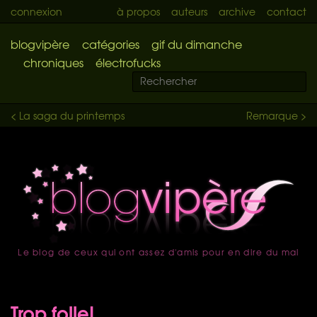
connexion
à propos
auteurs
archive
contact
blogvipère
catégories
gif du dimanche
chroniques
électrofucks
< La saga du printemps
Remarque >
Le blog de ceux qui ont assez d'amis pour en dire du mal
accueil
Trop folle!