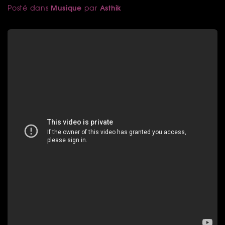
Musique
Asthik
Posté dans
par