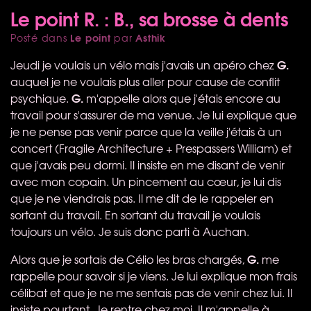
Le point R. : B., sa brosse à dents
Le point
Asthik
Posté dans
par
G.
Jeudi je voulais un vélo mais j'avais un apéro chez
auquel je ne voulais plus aller pour cause de conflit
G.
psychique.
m'appelle alors que j'étais encore au
travail pour s'assurer de ma venue. Je lui explique que
je ne pense pas venir parce que la veille j'étais à un
concert (Fragile Architecture + Prespassers William) et
que j'avais peu dormi. Il insiste en me disant de venir
avec mon copain. Un pincement au cœur, je lui dis
que je ne viendrais pas. Il me dit de le rappeler en
sortant du travail. En sortant du travail je voulais
toujours un vélo. Je suis donc parti à Auchan.
G.
Alors que je sortais de Célio les bras chargés,
me
rappelle pour savoir si je viens. Je lui explique mon frais
célibat et que je ne me sentais pas de venir chez lui. Il
insiste pourtant. Je rentre chez moi. Il m'appelle à