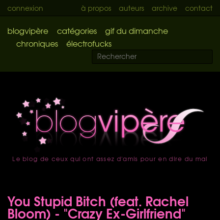
connexion
à propos
auteurs
archive
contact
blogvipère
catégories
gif du dimanche
chroniques
électrofucks
Le blog de ceux qui ont assez d'amis pour en dire du mal
accueil
You Stupid Bitch (feat. Rachel
Bloom) - "Crazy Ex-Girlfriend"