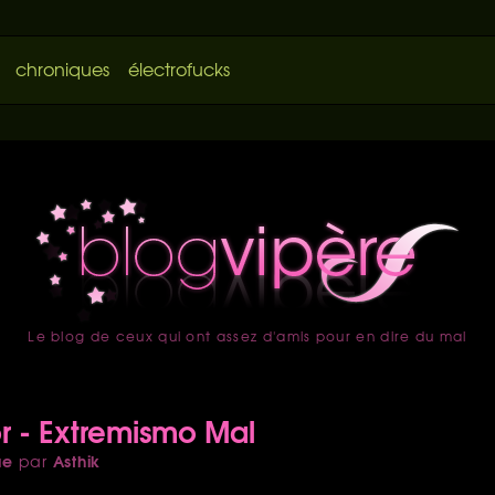
chroniques
électrofucks
Le blog de ceux qui ont assez d'amis pour en dire du mal
accueil
r - Extremismo Mal
ue
Asthik
par