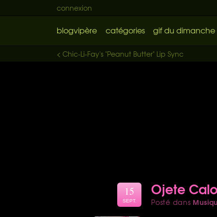
connexion
blogvipère
catégories
gif du dimanche
< Chic-Li-Fay's "Peanut Butter" Lip Sync
Ojete Calo
15
Musiq
Posté dans
SEPT.