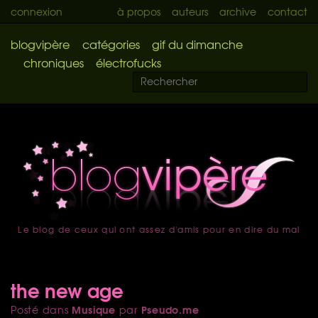
connexion
à propos
auteurs
archive
contact
blogvipère
catégories
gif du dimanche
chroniques
électrofucks
Le blog de ceux qui ont assez d'amis pour en dire du mal
accueil
the new age
Musique
Pseudo.me
Posté dans
par