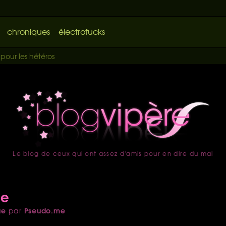
chroniques
électrofucks
pour les hétéros
Le blog de ceux qui ont assez d'amis pour en dire du mal
accueil
ne
ue
Pseudo.me
par