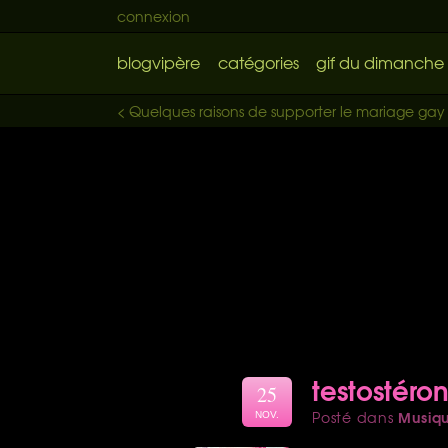
connexion
blogvipère
catégories
gif du dimanche
< Quelques raisons de supporter le mariage gay 
testostéro
25
Musiq
Posté dans
NOV.