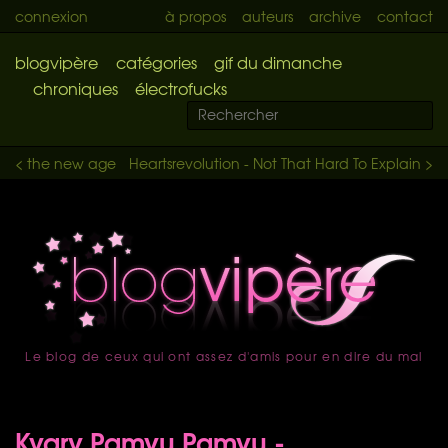
connexion
à propos
auteurs
archive
contact
blogvipère
catégories
gif du dimanche
chroniques
électrofucks
< the new age
Heartsrevolution - Not That Hard To Explain >
Le blog de ceux qui ont assez d'amis pour en dire du mal
accueil
Kyary Pamyu Pamyu -