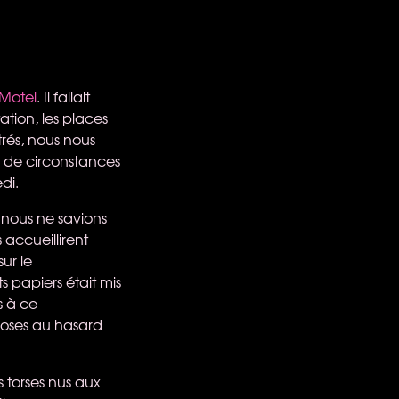
Motel
. Il fallait
ation, les places
trés, nous nous
s de circonstances
di.
 nous ne savions
accueillirent
ur le
 papiers était mis
s à ce
hoses au hasard
 torses nus aux