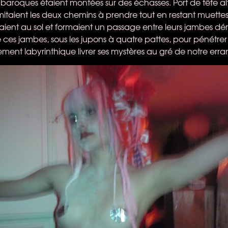
baroques étaient montées sur des échasses. Port de tête alt
limitaient les deux chemins à prendre tout en restant muettes
aient au sol et formaient un passage entre leurs jambes dém
re ces jambes, sous les jupons à quatre pattes, pour pénétrer l
tement labyrinthique livrer ses mystères au gré de notre erra