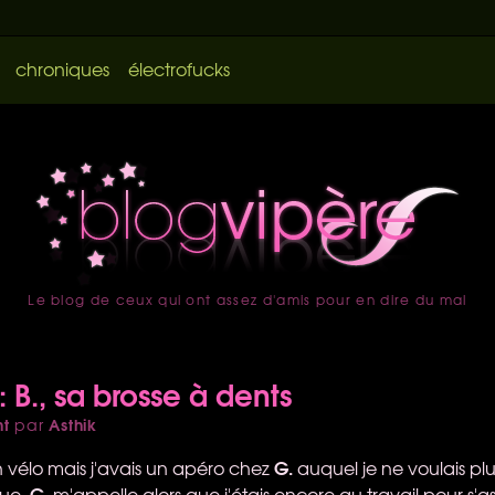
chroniques
électrofucks
Le blog de ceux qui ont assez d'amis pour en dire du mal
accueil
 : B., sa brosse à dents
nt
Asthik
par
G.
n vélo mais j'avais un apéro chez
auquel je ne voulais plu
G.
que.
m'appelle alors que j'étais encore au travail pour s'