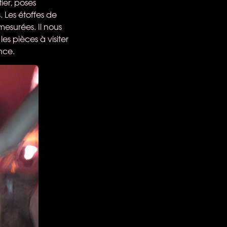
ier, poses
. Les étoffes de
esurées. Il nous
es pièces à visiter
nce.