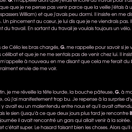
ique que je ne pense pas venir parce que la veille j'étais à 
spassers William) et que j'avais peu dormi. Il insiste en me d
n pincement au cœur, je lui dis que je ne viendrais pas. Il
 du travail. En sortant du travail je voulais toujours un vélo.
G.
is de Célio les bras chargés,
me rappelle pour savoir si je vi
célibat et que je ne me sentais pas de venir chez lui. Il insi
Il m'appelle à nouveau en me disant que cela me ferait du 
vraiment envie de me voir.
G.
n, je me réveille la tête lourde, la bouche pâteuse,
à ma 
e, où j'ai manifestement trop bu. Je repense à la surprise d'
il y avait eu un malentendu entre nous et qu'il avait attend
B
ais le sien (jusqu'à ce que deux jours plus tard je rencontre
ournée il avait rencontré un gars qui allait venir à la soirée.
et c'était super. Le hasard faisant bien les choses. Alors qu'il