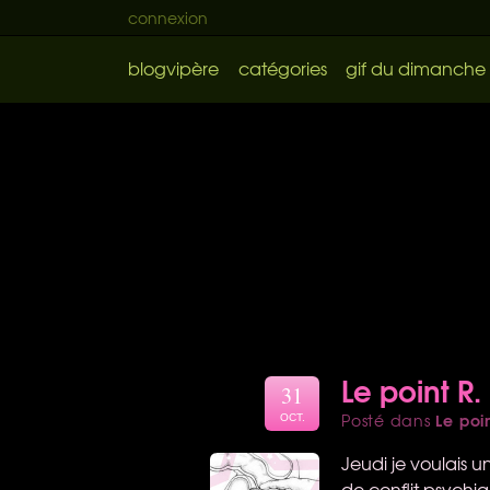
connexion
blogvipère
catégories
gif du dimanche
Le point R.
31
Le poi
Posté dans
OCT.
Jeudi je voulais u
de conflit psychi