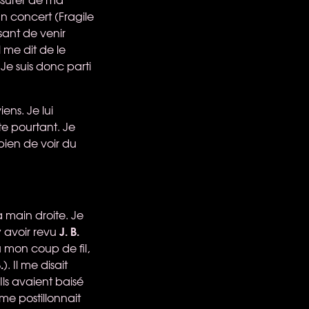
un concert (Fragile
isant de venir
 me dit de le
 Je suis donc parti
ens. Je lui
ste pourtant. Je
bien de voir du
main droite. Je
J. B.
y avoir revu
u mon coup de fil,
.
). Il me disait
 Ils avaient baisé
 me postillonnait