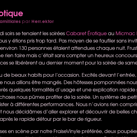
otique
amilliales
Herr.ektor
par
 soirs se tenaient les soirées
Cabaret Érotique
au
Micmac 
us y étions pris trop tard. Pas moyen de se faufiler sans invit
t environ 130 personnes étaient attendues chaque nuit. Frus
 ne rien faire mais c’était sans compter un heureux concour
laces se libérèrent au dernier moment pour la soirée de same
u de beaux habits pour l’occasion. Excités devant l’entrée,
e nous allions être mangés. Des hôtesses pomponnées nous 
près quelques formalités d’usage et une explication rapide s
hoses nous pûmes profiter de la soirée. Un système de petits
ister à différentes performances. Nous n’avions rien compri
 nous décidâmes d’aller explorer et découvrir de belles c
après le rapide détour par le bar de rigueur.
mises en scène par notre FraiseVinyle préférée, deux poupées