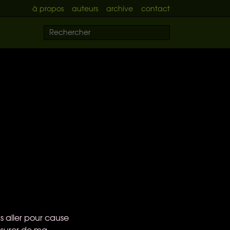
à propos
auteurs
archive
contact
s aller pour cause
assurer de ma