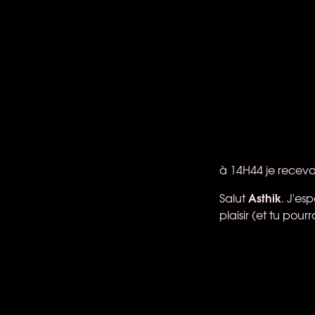
à 14H44 je receva
Asthik
Salut
. J'es
plaisir (et tu pour