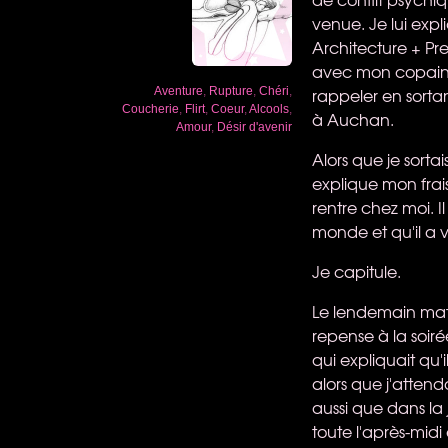
venue. Je lui expl
Architecture + Pre
avec mon copain. U
rappeler en sortant
Aventure
,
Rupture
,
Chéri
,
Coucherie
,
Flirt
,
Coeur
,
Alcools
,
à Auchan.
Amour
,
Désir d'avenir
Alors que je sorta
explique mon frais 
rentre chez moi. 
monde et qu'il a 
Je capitule.
Le lendemain mati
repense à la soiré
qui expliquait qu'
alors que j'attend
aussi que dans la j
toute l'après-midi 