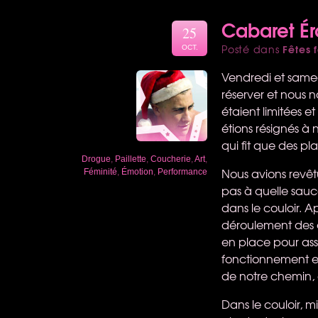
Cabaret Ér
25
Fêtes f
Posté dans
OCT.
Vendredi et samedi
réserver et nous no
étaient limitées e
étions résignés à
qui fit que des p
Drogue
,
Paillette
,
Coucherie
,
Art
,
Nous avions revêt
Féminité
,
Émotion
,
Performance
pas à quelle sauc
dans le couloir. A
déroulement des c
en place pour ass
fonctionnement et
de notre chemin, 
Dans le couloir, 