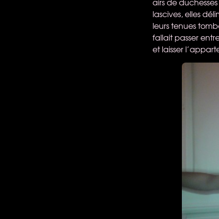
airs de duchesses 
lascives, elles dé
leurs tenues tomb
fallait passer ent
et laisser l’appar