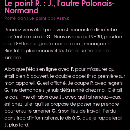
Le point R. : J., l'autre Polonais-
Normand
Le point
Asthik
Posté dans
par
J.
Rendez-vous était pris avec
rencontré dimanche
G.
par l'entre-mise de
. Nous avions dis 19H30, pourtant
dès 18H les nuages s'amoncelaient, menaçants.
Bientôt la pluie recouvrit tout dans un fracas de
lumière.
P.
Alors que j'étais en ligne avec
pour m'assurer qu'il
était bien à couvert, le double appel fît sa première sur
G.
P.
mon appareil.
est affiché. Je coupe
avec regrets.
G.
me demande si je suis déjà rentré chez moi. C'était
J.
le cas. Il me dit alors que
, avec qui j'ai rendez-vous,
est chez lui et qu'il se propose de passer me prendre
G.
pour ensuite amener
à son lieu de travail. Perdu
G.
dans trop d'informations, je dis à
que je rappellerai
J.
plus tard.