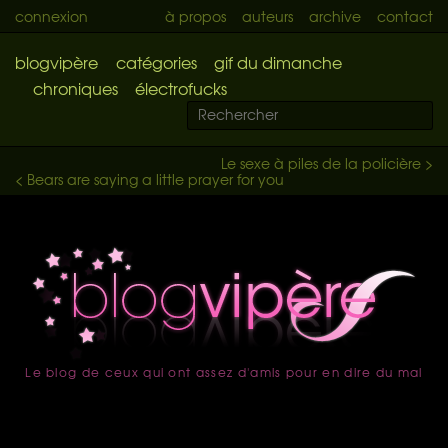
connexion
à propos
auteurs
archive
contact
blogvipère
catégories
gif du dimanche
chroniques
électrofucks
Le sexe à piles de la policière >
< Bears are saying a little prayer for you
Le blog de ceux qui ont assez d'amis pour en dire du mal
accueil