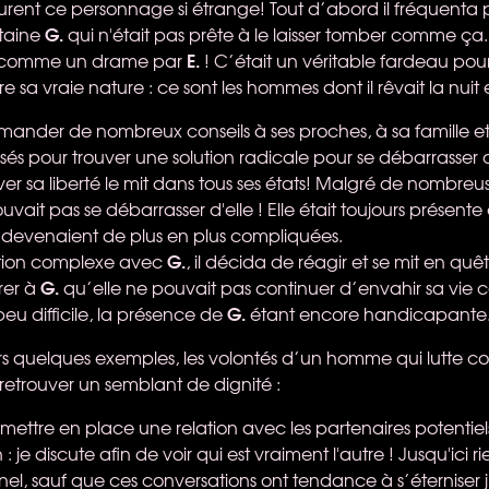
urent ce personnage si étrange! Tout d’abord il fréquenta 
G.
taine
qui n'était pas prête à le laisser tomber comme ça.
E.
 comme un drame par
! C’était un véritable fardeau pour lu
 sa vraie nature : ce sont les hommes dont il rêvait la nuit 
demander de nombreux conseils à ses proches, à sa famille 
és pour trouver une solution radicale pour se débarrasser d'
er sa liberté le mit dans tous ses états! Malgré de nombreus
uvait pas se débarrasser d'elle ! Elle était toujours présente
devenaient de plus en plus compliquées.
G.
ation complexe avec
, il décida de réagir et se mit en quê
G.
rer à
qu’elle ne pouvait pas continuer d’envahir sa vie
G.
eu difficile, la présence de
étant encore handicapante
rs quelques exemples, les volontés d’un homme qui lutte con
 retrouver un semblant de dignité :
mettre en place une relation avec les partenaires potentiel
: je discute afin de voir qui est vraiment l'autre ! Jusqu'ici ri
el, sauf que ces conversations ont tendance à s’éterniser 