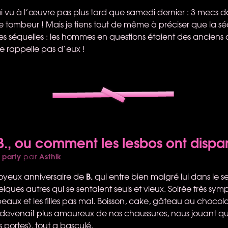
’ai vu à l’œuvre pas plus tard que samedi dernier : 3 mecs
ble tombeur ! Mais je tiens tout de même à préciser que la
ues séquelles : les hommes en questions étaient des anciens
e se rappelle pas d’eux !
B., ou comment les lesbos ont dispa
 party
Asthik
par
B.
e joyeux anniversaire de
qui entre bien malgré lui dans le s
elques autres qui se sentaient seuls et vieux. Soirée très sy
ux et les filles pas mal. Boisson, cake, gâteau au chocolat.
 devenait plus amoureux de nos chaussures, nous jouant que
s portes), tout a basculé.