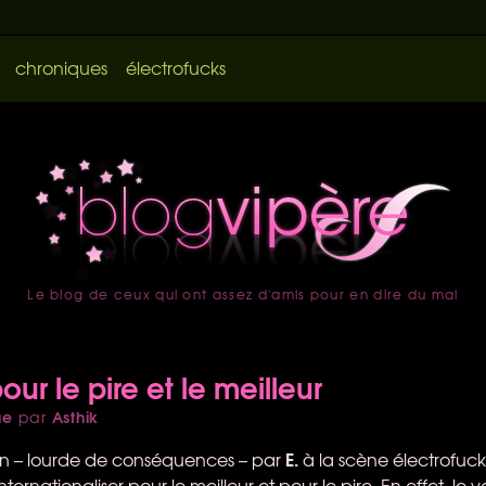
chroniques
électrofucks
Le blog de ceux qui ont assez d'amis pour en dire du mal
accueil
ur le pire et le meilleur
ue
Asthik
par
E.
ion – lourde de conséquences – par
à la scène électrofuc
'internationaliser pour le meilleur et pour le pire. En effet, le 