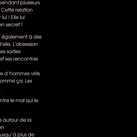
pendant plusieurs
 Cette relation
i ! Elle lui
en secret !
et également à des
elle. L'obsession
es sorties
 et ses rencontres
te d’hommes virils
 comme ça. Les
.
tre le mal qui le
s autour de la
en
jusqu’à plus de