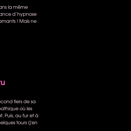
 dans la même
 séance d’hypnose
 amants ! Mais ne
ru
econd tiers de sa
mpathique où les
 Puis, au fur et à
lques tours (j'en