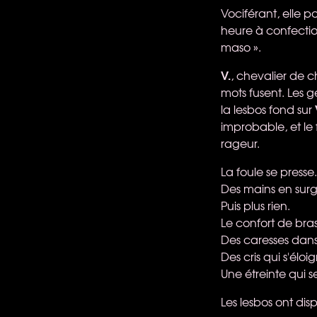
Vociférant, elle 
heure à confection
maso ».
V.
, chevalier de 
mots fusent. Les 
la lesbos fond sur
improbable, et l
rageur.
La foule se presse.
Des mains en surgis
Puis plus rien.
Le confort de bra
Des caresses dans
Des cris qui s'éloi
Une étreinte qui s
Les lesbos ont dis