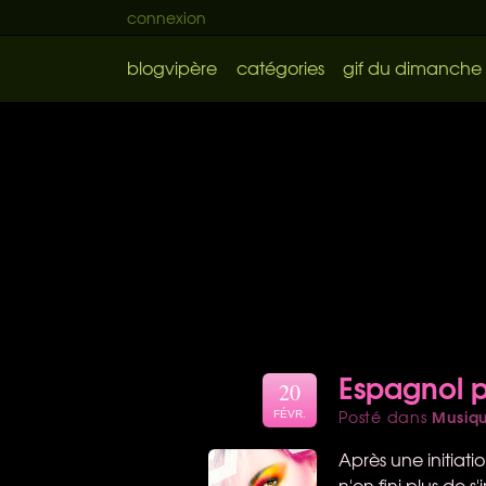
connexion
blogvipère
catégories
gif du dimanche
Espagnol po
20
Musiq
Posté dans
FÉVR.
Après une initiat
n'en fini plus de s