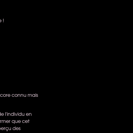
 !
encore connu mais
 l'individu en
firmer que cet
perçu des