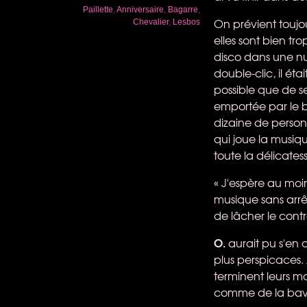
Paillette
,
Anniversaire
,
Bagarre
,
On prévient toujou
Chevalier
,
Lesbos
elles sont bien tro
disco dans une nué
double-clic, il ét
possible que de s
emportée par le 
dizaine de personn
qui joue la musiq
toute la délicates
« J'espère au moi
musique sans arrêt
de lâcher le contr
O.
aurait pu s'en 
plus perspicaces.
terminent leurs m
comme de la bave 