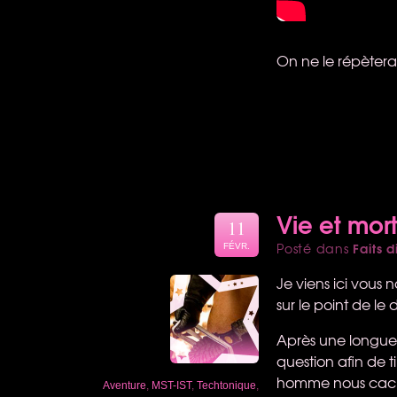
On ne le répètera
Vie et mor
11
Faits d
Posté dans
FÉVR.
Je viens ici vous 
sur le point de le 
Après une longue 
question afin de t
homme nous cache 
Aventure
,
MST-IST
,
Techtonique
,