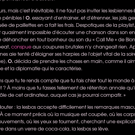
rs, mais c'est inévitable. Il ne faut pas inviter les lesbienne
O.
p pénibles !
essayant d'entrainer, et d'étrenner, les jolis 
e de paillettes en a fait les frais. Despotiques de la playli
ait quasiment impossible d'écouter une chanson dans son ent
e déhancher en tout bonheur au son du « Call Me » de Blond
beat,
conspue
aux coupures brutales n'y changeait rien. A
es aie tenté d'éloigner ses harpies de l'objet vital de la soir
O.
ue),
décida de prendre les choses en main, comme il aime
se et la diplomatie qui le caractérise.
ns que tu te rends compte que tu fais chier tout le monde à
 ? À moins que tu fasses tellement de rétention annale qu'il
ôle de cet ordinateur, auquel cas je pourrai compatir. »
douter : la lesbos accepte difficilement les remarques mas
 À ce moment précis où la musique est coupée, où les cor
ouvements, où les yeux se tournent, cherchant une explicatio
dans un verre de coca-cola, la lesbos se lève.