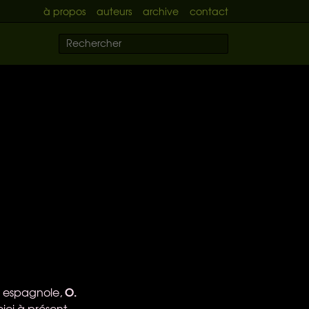
à propos
auteurs
archive
contact
O.
k espagnole,
voici à présent