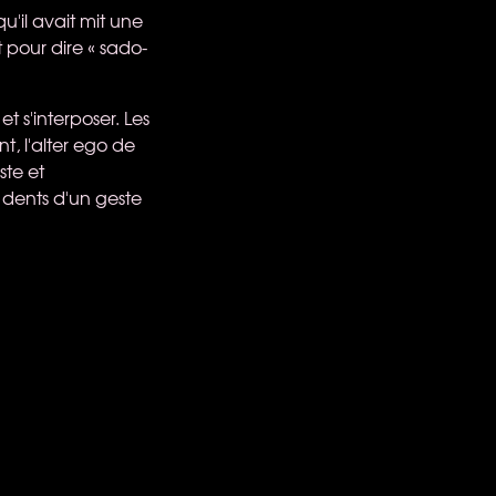
u'il avait mit une
 pour dire « sado-
et s'interposer. Les
, l'alter ego de
ste et
x dents d'un geste