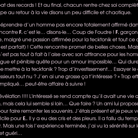
bat des records ! Et au final, chacun rentre chez soi complè
e au retour à la vie disons un peu difficile et chaotique.
s’éprendre d’un homme pas encore totalement affirmé dans 
F.
F.
ncontre
c’est le… disons-le… Coup de Foudre !
garçon 
 malgré une passion affirmée pour la tecktonik et tout ce
est parfait) ! Cette rencontre promet de belles choses. Mai
’est pas tout à fait à l’aise avec son attirance pour les homm
ngue et pénible quête pour un amour impossible… Qui dure 
Se mettre à la tecktonik ? Trop d’investissement… Essayer le 
sieurs tout nu ? J’en ai une grosse ça t’intéresse ? » Trop ef
ompliqué… peut-être affaire à suivre !
révélation !!!! L'intéressé se rend compte qu’il avait une vie
.
mais cela lui semble si loin… Que faire ? Un ami lui prop
ur faire remonter les souvenirs. J’étais présent et je peux 
E.
ficile pour
. Il y a eu des cris et des pleurs. Il a fallu du tem
 Mais une fois l’expérience terminée, j’ai vu la sérénité sur
 et guéri…