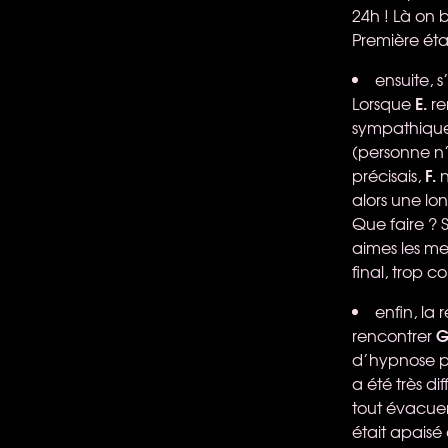
24h ! Là on 
Première étap
ensuite, 
E.
Lorsque
re
sympathique,
(personne n’
F.
précisais,
n
alors une lo
Que faire ? 
aimes les mes
final, trop c
enfin, la 
G
rencontrer
d’hypnose po
a été très dif
tout évacuer.
était apaisé