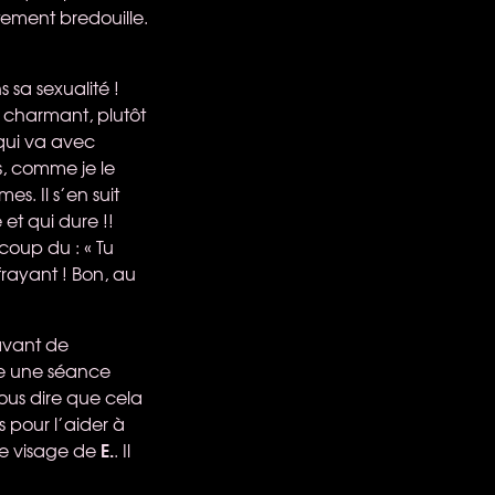
tement bredouille.
sa sexualité !
charmant, plutôt
 qui va avec
s, comme je le
es. Il s’en suit
et qui dure !!
coup du : « Tu
frayant ! Bon, au
 avant de
ose une séance
vous dire que cela
ps pour l’aider à
E.
 le visage de
. Il