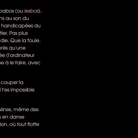
s-babos (ou
lesbos
),
gens au son du
st, handicapées du
ier. Pas plus
ie. Que la foule,
près qu'une
ée (l'ordinateur
 à le faire, avec
 couper la
 t'es impossible
culines, même des
ps en danse
n, où tout flotte