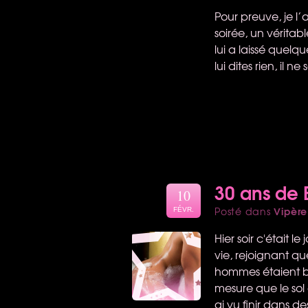
Pour preuve, je l
soirée, un vérita
lui a laissé quelq
lui dites rien, il n
30 ans de 
10
Vipère
Posté dans
FÉVR.
Hier soir c'était l
vie, rejoignant qu
hommes étaient bea
mesure que le sol
ai vu finir dans de