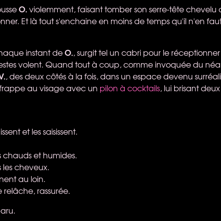
O.
pousse
violemment, faisant tomber son serre-tête chevelu q
ner. Et là tout s'enchaine en moins de temps qu'il n'en faut
O.
chaque instant de
, surgit tel un cabri pour le réceptionner 
gestes volent. Quand tout à coup, comme invoquée du néant
V.
, des deux côtés à la fois, dans un espace devenu surréali
e frappe au visage avec un
pilon à cocktails
, lui brisant deu
sent et les saisissent.
s chauds et humides.
 les cheveux.
gnent au loin.
e relâche, rassurée.
paru.