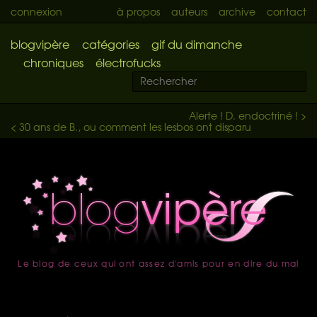
connexion
à propos
auteurs
archive
contact
blogvipère
catégories
gif du dimanche
chroniques
électrofucks
Alerte ! D. endoctriné ! >
< 30 ans de B., ou comment les lesbos ont disparu
Le blog de ceux qui ont assez d'amis pour en dire du mal
accueil