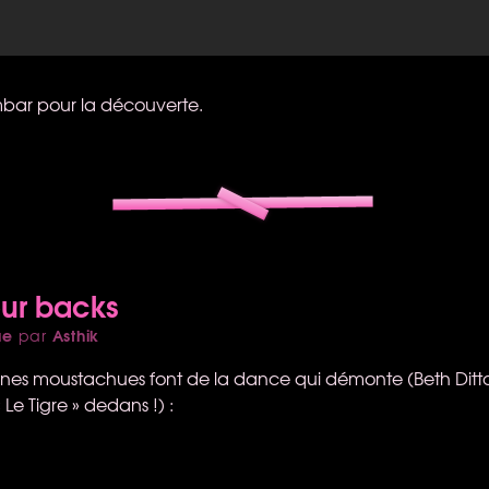
bar pour la découverte.
our backs
ue
Asthik
par
nes moustachues font de la dance qui démonte (Beth Ditto es
 Le Tigre » dedans !) :