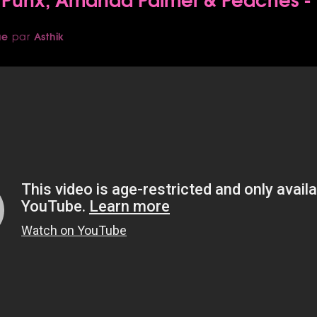
ue
Asthik
par