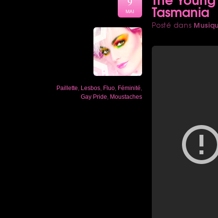
9
Tasmania
MAI
Musiq
Posté dans
Paillette
,
Lesbos
,
Fluo
,
Féminité
,
Gay Pride
,
Moustaches