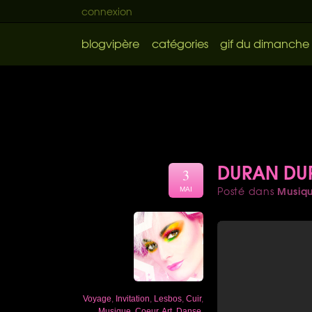
connexion
blogvipère
catégories
gif du dimanche
DURAN DU
3
Musiq
Posté dans
MAI
Voyage
,
Invitation
,
Lesbos
,
Cuir
,
Musique
,
Coeur
,
Art
,
Danse
,