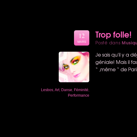
Trop folle!
12
Musiq
Posté dans
MARS
Je sais qu'il y a d
géniale! Mais il f
“ ,même “ de Paris
Lesbos
,
Art
,
Danse
,
Féminité
,
Performance