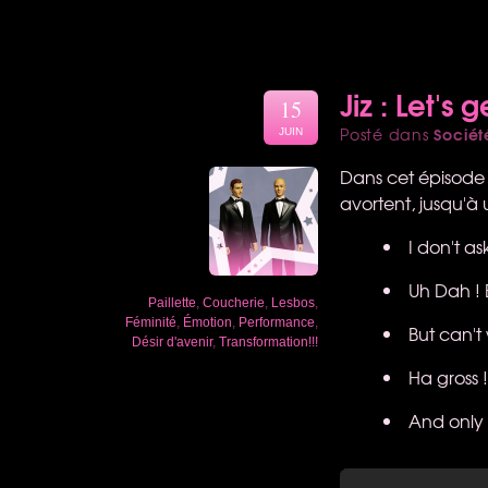
Jiz : Let's
15
Sociét
Posté dans
JUIN
Dans cet épisode (
avortent, jusqu'à 
I don't a
Uh Dah ! 
Paillette
,
Coucherie
,
Lesbos
,
Féminité
,
Émotion
,
Performance
,
But can't
Désir d'avenir
,
Transformation!!!
Ha gross 
And only 