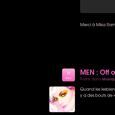
Merci à Mika Ram
MEN : Off 
9
Musiq
Posté dans
NOV.
Quand les lesbien
y a des bouts de «