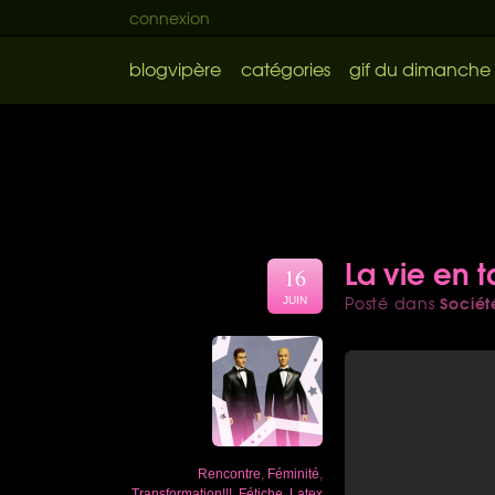
connexion
blogvipère
catégories
gif du dimanche
La vie en 
16
Sociét
Posté dans
JUIN
Rencontre
,
Féminité
,
Transformation!!!
,
Fétiche
,
Latex