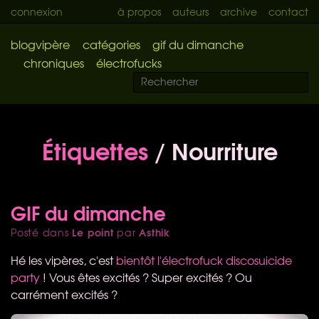
connexion
à propos
auteurs
archive
contact
blogvipère
catégories
gif du dimanche
chroniques
électrofucks
Étiquettes
/ Nourriture
GIF du dimanche
Le point
Asthik
Posté dans
par
Hé les vipères, c'est
bientôt l'électrofuck discosuicide
party
! Vous êtes excités ? Super excités ? Ou
carrément excités ?