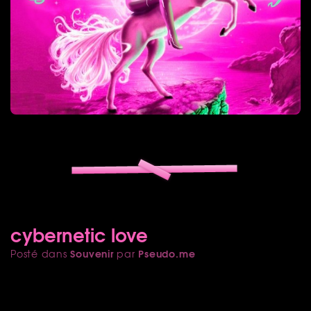
cybernetic love
Souvenir
Pseudo.me
Posté dans
par