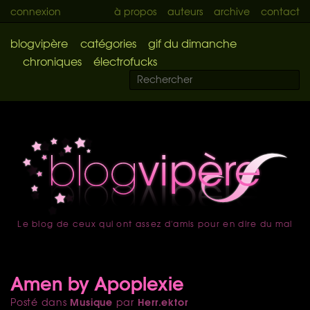
connexion
à propos
auteurs
archive
contact
blogvipère
catégories
gif du dimanche
chroniques
électrofucks
Le blog de ceux qui ont assez d'amis pour en dire du mal
accueil
Amen by Apoplexie
Musique
Herr.ektor
Posté dans
par