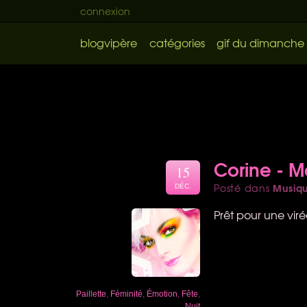
connexion
blogvipère
catégories
gif du dimanche
Corine - 
15
Musiq
Posté dans
DÉC.
Prêt pour une vir
Paillette
,
Féminité
,
Émotion
,
Fête
,
Nuit