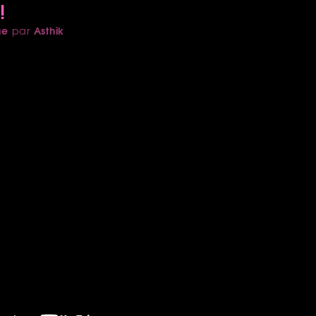
!
ue
Asthik
par