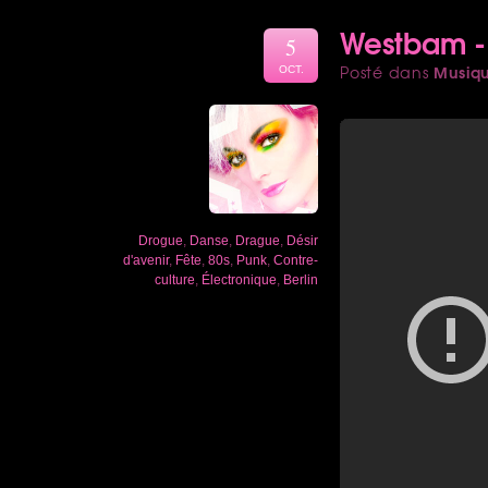
Westbam -
5
Musiq
Posté dans
OCT.
Drogue
,
Danse
,
Drague
,
Désir
d'avenir
,
Fête
,
80s
,
Punk
,
Contre-
culture
,
Électronique
,
Berlin