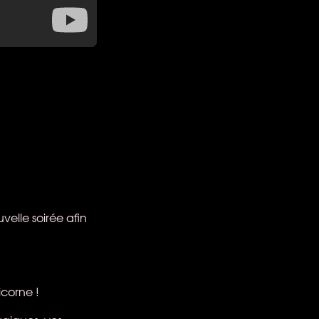
velle soirée afin
icorne !