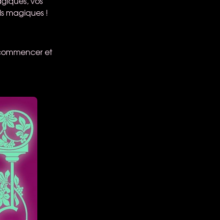
giques, vos
ls magiques !
r commencer et