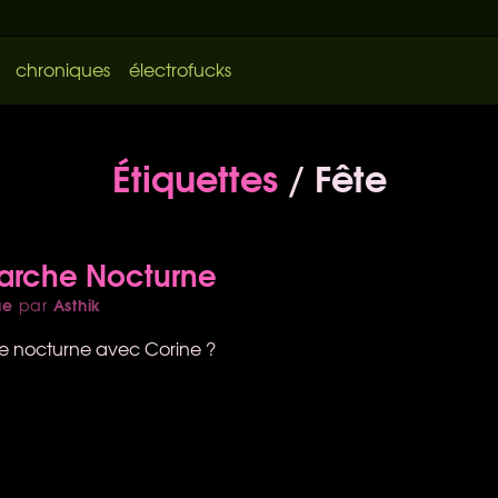
chroniques
électrofucks
Étiquettes
/ Fête
Marche Nocturne
ue
Asthik
par
ée nocturne avec Corine ?