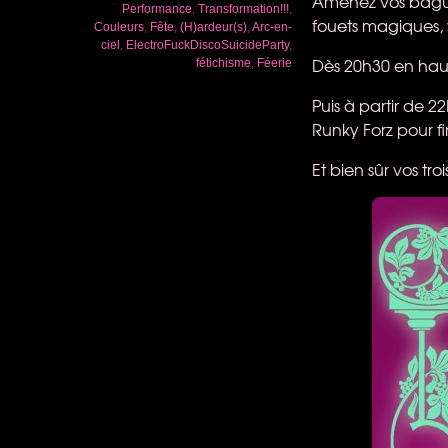
Amenez vos bague
Performance
,
Transformation!!!
,
fouets magiques, 
Couleurs
,
Fête
,
(H)ardeur(s)
,
Arc-en-
ciel
,
ElectroFuckDiscoSuicideParty
,
Dès 20h30 en haut
fétichisme
,
Féerie
Puis à partir de 
Runky Forz pour fin
Et bien sûr vos troi