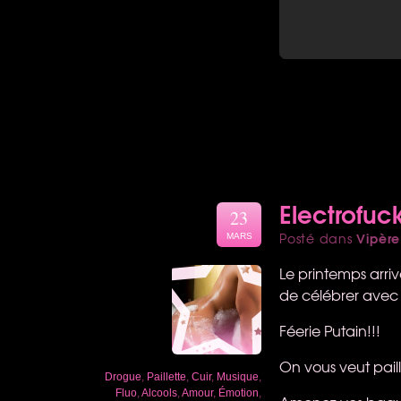
Electrofuck
23
Vipère
Posté dans
MARS
Le printemps arriv
de célébrer avec 
Féerie Putain!!!
On vous veut paill
Drogue
,
Paillette
,
Cuir
,
Musique
,
Fluo
,
Alcools
,
Amour
,
Émotion
,