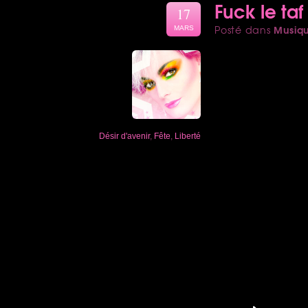
Fuck le taf 
17
Musiq
Posté dans
MARS
Désir d'avenir
,
Fête
,
Liberté