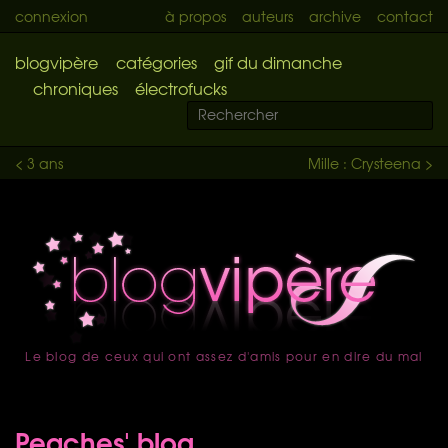
connexion
à propos
auteurs
archive
contact
blogvipère
catégories
gif du dimanche
chroniques
électrofucks
< 3 ans
Mille : Crysteena >
Le blog de ceux qui ont assez d'amis pour en dire du mal
accueil
Peaches' blog