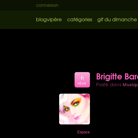
connexion
blogvipère
catégories
gif du dimanche
Brigitte Ba
6
Musiq
Posté dans
FÉVR.
Espace