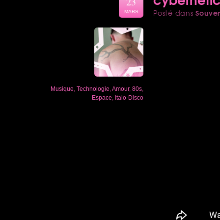
23
Souven
Posté dans
MARS
Musique
,
Technologie
,
Amour
,
80s
,
Espace
,
Italo-Disco