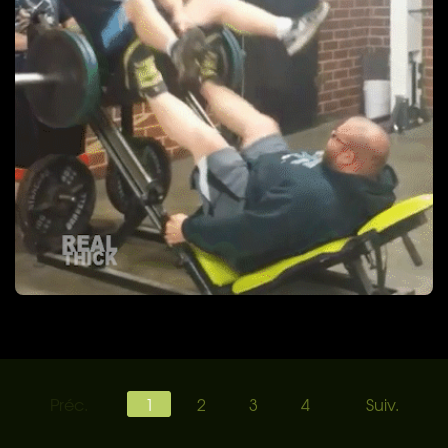
Préc.
1
2
3
4
Suiv.