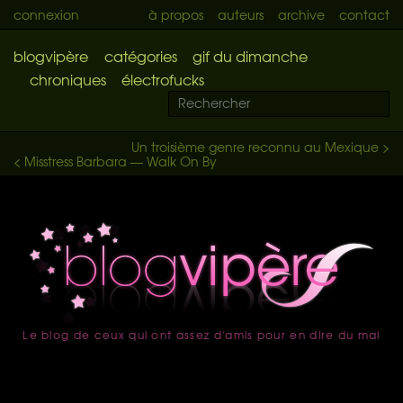
connexion
à propos
auteurs
archive
contact
blogvipère
catégories
gif du dimanche
chroniques
électrofucks
Un troisième genre reconnu au Mexique >
< Misstress Barbara — Walk On By
Le blog de ceux qui ont assez d'amis pour en dire du mal
accueil