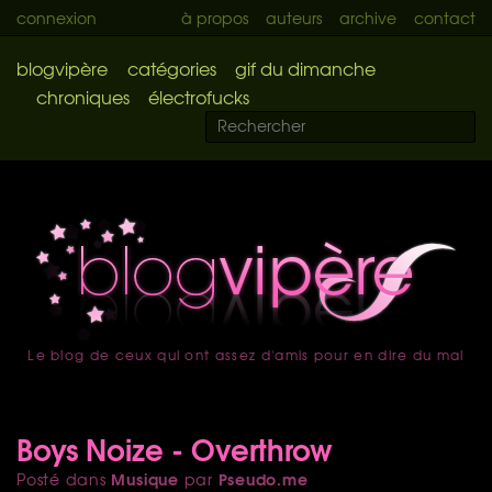
connexion
à propos
auteurs
archive
contact
blogvipère
catégories
gif du dimanche
chroniques
électrofucks
Le blog de ceux qui ont assez d'amis pour en dire du mal
accueil
Boys Noize - Overthrow
Musique
Pseudo.me
Posté dans
par