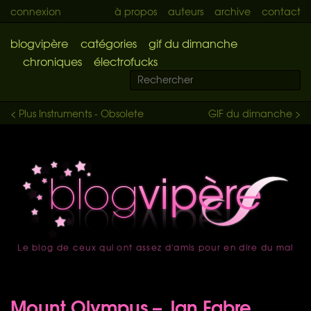
connexion
à propos
auteurs
archive
contact
blogvipère
catégories
gif du dimanche
chroniques
électrofucks
< Plus Instruments - Obsolete
GIF du dimanche >
Le blog de ceux qui ont assez d'amis pour en dire du mal
accueil
Mount Olympus – Jan Fabre