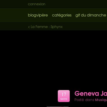
connexion
blogvipère
catégories
gif du dimanche
< La Femme : Sphynx
Geneva Jac
17
Musiq
Posté dans
MARS