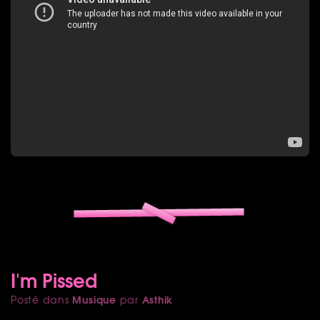
I'm Pissed
Musique
Asthik
Posté dans
par