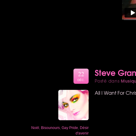
Steve Grand
22
Musiq
Posté dans
DÉC.
All I Want For Chr
Noël
,
Bisounours
,
Gay Pride
,
Désir
d'avenir