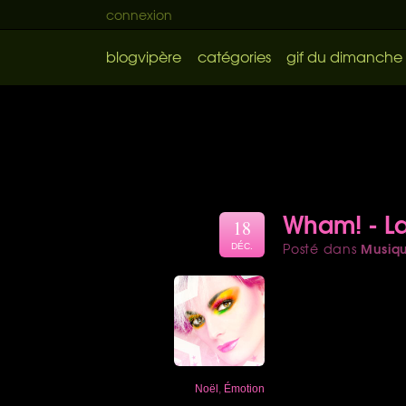
connexion
blogvipère
catégories
gif du dimanche
Wham! - La
18
Musiq
Posté dans
DÉC.
Noël
,
Émotion