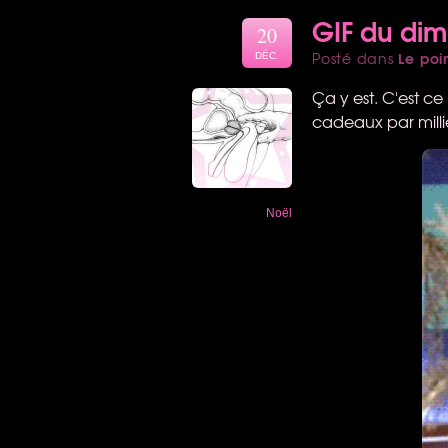
GIF du di
20
Le poi
Posté dans
DÉC.
Ça y est. C'est c
cadeaux par millier
Noël