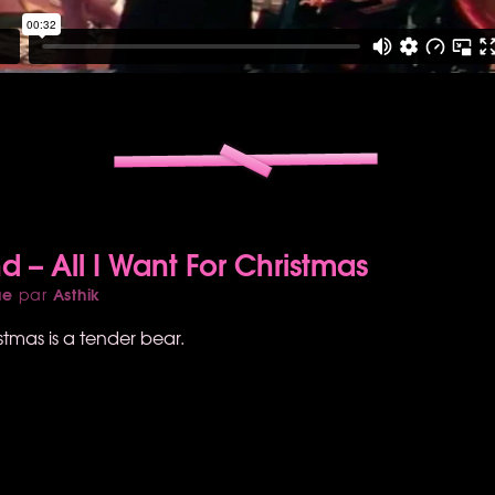
 – All I Want For Christmas
ue
Asthik
par
istmas is a tender bear.